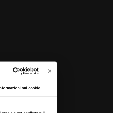
goo.gl/maps/SAibgRSGVJG2
Informazioni sui cookie
l media e per analizzare il