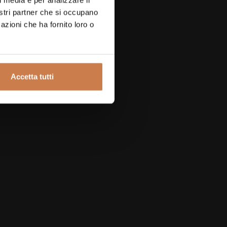
nostri partner che si occupano
azioni che ha fornito loro o
Accetta tutti
l/maps/ETfAo9jcTnq