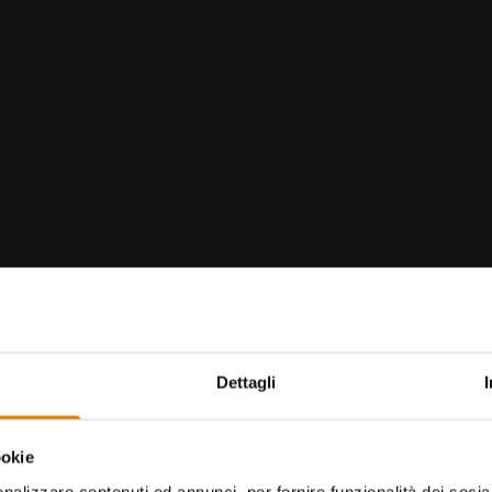
https://
Museum of Volterra
Dettagli
ookie
nalizzare contenuti ed annunci, per fornire funzionalità dei socia