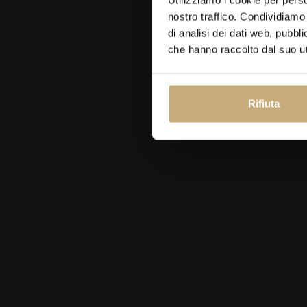
nostro traffico. Condividiamo 
di analisi dei dati web, pubbl
che hanno raccolto dal suo uti
https://goo.gl/maps/errmkkmWbsH2
Rifiuta
5. Torture Museum
6. Door to the Arch