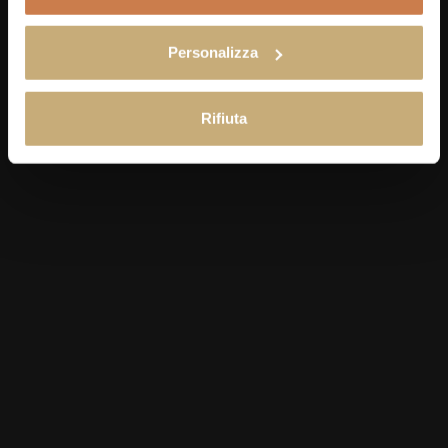
April 1, 2025
Personalizza
A Journey Through Tuscany’s UNESCO
Treasures
Rifiuta
SHOW MORE