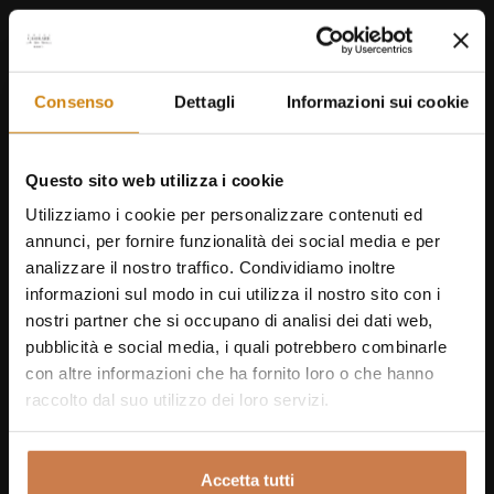
Curry
Consenso
Dettagli
Informazioni sui cookie
October 2, 2025
Questo sito web utilizza i cookie
Foliage in the Val d’Orcia: the magic of autumn in
Utilizziamo i cookie per personalizzare contenuti ed
Tuscany
annunci, per fornire funzionalità dei social media e per
analizzare il nostro traffico. Condividiamo inoltre
informazioni sul modo in cui utilizza il nostro sito con i
nostri partner che si occupano di analisi dei dati web,
pubblicità e social media, i quali potrebbero combinarle
September 7, 2025
con altre informazioni che ha fornito loro o che hanno
One-Day Tours from San Gimignano
raccolto dal suo utilizzo dei loro servizi.
Accetta tutti