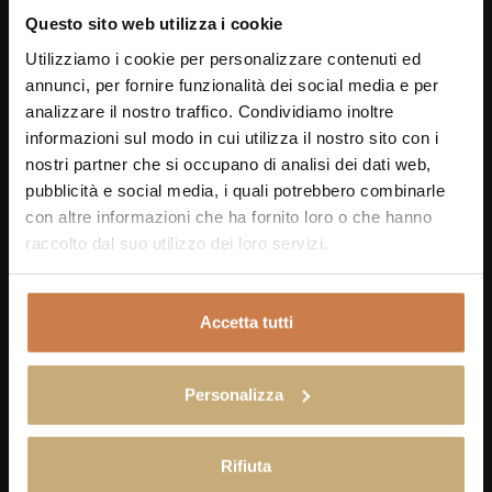
Questo sito web utilizza i cookie
Cenere, our friendly house cat and mascot, and the
Utilizziamo i cookie per personalizzare contenuti ed
entire Terre Rosse team warmly welcome your
annunci, per fornire funzionalità dei social media e per
pets. Enjoy your vacation with your four-legged
analizzare il nostro traffico. Condividiamo inoltre
informazioni sul modo in cui utilizza il nostro sito con i
friends by your side.
nostri partner che si occupano di analisi dei dati web,
pubblicità e social media, i quali potrebbero combinarle
con altre informazioni che ha fornito loro o che hanno
raccolto dal suo utilizzo dei loro servizi.
BIKE
Accetta tutti
EXPLORE SAN GIMIGNANO & BEYOND
On request, we can arrange rentals for bicycles, e-
Personalizza
bikes, mountain bikes, Vespas, or cars—delivered
directly to the hotel—so you can discover nearby
Rifiuta