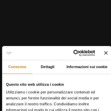
HORSEBACK RIDING
THROUGH THE HILLS OF CHIANTI
Explore the gentle hills around San Gimignano on
a one-hour horseback ride. Perfect for both
beginners and experienced riders, the route winds
through scenic trails and typical Tuscan
landscapes. The stables are just a short drive from
Consenso
Dettagli
Informazioni sui cookie
the hotel, and transfers can be arranged upon
request. Minimum age: 14 years.
Questo sito web utilizza i cookie
Utilizziamo i cookie per personalizzare contenuti ed
BOOK
annunci, per fornire funzionalità dei social media e per
analizzare il nostro traffico. Condividiamo inoltre
informazioni sul modo in cui utilizza il nostro sito con i