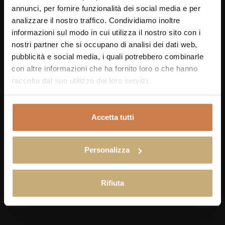
annunci, per fornire funzionalità dei social media e per
analizzare il nostro traffico. Condividiamo inoltre
informazioni sul modo in cui utilizza il nostro sito con i
Tasty Stay
Flavor of
nostri partner che si occupano di analisi dei dati web,
pubblicità e social media, i quali potrebbero combinarle
con altre informazioni che ha fornito loro o che hanno
raccolto dal suo utilizzo dei loro servizi.
Accetta tutti
Personalizza
Rifiuta