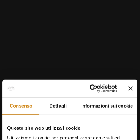
BOOK
BOOK
Consenso
Dettagli
Informazioni sui cookie
Have a look at the other promos
Questo sito web utilizza i cookie
Utilizziamo i cookie per personalizzare contenuti ed