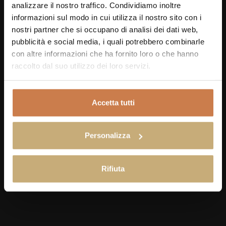
Tasty Stay
Direct Bo
analizzare il nostro traffico. Condividiamo inoltre
informazioni sul modo in cui utilizza il nostro sito con i
nostri partner che si occupano di analisi dei dati web,
pubblicità e social media, i quali potrebbero combinarle
con altre informazioni che ha fornito loro o che hanno
raccolto dal suo utilizzo dei loro servizi.
Accetta tutti
Personalizza
Rifiuta
CONTACTS