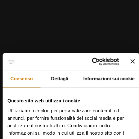
BUCHEN
Bildergalerie öffnen
Bildergalerie öffnen
VIRTUELLER RUNDGANG
Deluxe
25-30 M²
2-3 GÄSTE + BABYBETT
Für alle, die Raum und Raffinesse suchen, laden
die Deluxe-Zimmer zum Verwöhnenlassen ein.
Großzügig, lichtdurchflutet und bis ins Detail
Consenso
Dettagli
Informazioni sui cookie
gepflegt, bieten sie eine Dusche mit Hydromassage
für entspannende Momente sowie einen
Questo sito web utilizza i cookie
stimmungsvollen Blick auf die umliegende
Utilizziamo i cookie per personalizzare contenuti ed
Landschaft.
annunci, per fornire funzionalità dei social media e per
analizzare il nostro traffico. Condividiamo inoltre
informazioni sul modo in cui utilizza il nostro sito con i