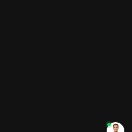
UNTERNEHMENSDATEN
CIN-CODES
PRIVACY POLICY
COOKIE POLICY
STAATLICHE BEIHILFEN
CREDITS