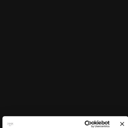
ti accolgono in ambienti colmi di luce e vestiti di
sfumature romantiche. Alcune di esse, al piano
terra, si affacciano su uno scorcio del parco e sono
arricchite da un’area esterna privata, ideale per
dedicarsi momenti di relax immersi nella natura.
PRENOTA
Espandi Gallery
Espandi Gallery
VIRTUAL TOUR
Deluxe
25-30 MQ
2-3 OSPITI + CULLA
Per chi cerca spazio e raffinatezza, le Camere
Deluxe sono un invito a lasciarsi coccolare. Ampie,