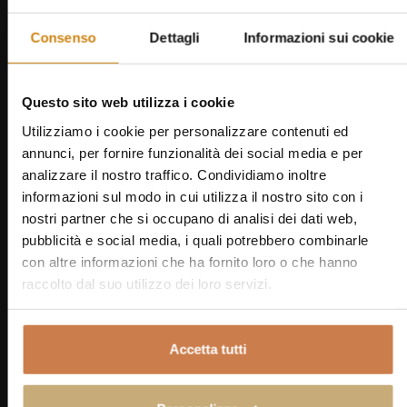
luminose e curate in ogni dettaglio, offrono una
doccia con idromassaggio per momenti di relax e
Consenso
Dettagli
Informazioni sui cookie
una suggestiva vista sulla campagna circostante.
Questo sito web utilizza i cookie
PRENOTA
Utilizziamo i cookie per personalizzare contenuti ed
Espandi Gallery
VIRTUAL TOUR 1
Espandi Gallery
annunci, per fornire funzionalità dei social media e per
VIRTUAL TOUR 2
analizzare il nostro traffico. Condividiamo inoltre
informazioni sul modo in cui utilizza il nostro sito con i
Tripla
nostri partner che si occupano di analisi dei dati web,
pubblicità e social media, i quali potrebbero combinarle
con altre informazioni che ha fornito loro o che hanno
18 MQ
3 OSPITI + CULLA
raccolto dal suo utilizzo dei loro servizi.
Le Camere Triple dell'Hotel Casolare Le Terre
Rosse sono studiate per vacanze tra amici o piccole
Accetta tutti
famiglie. I toni che abbracciano arredi e tessuti
allietano la vista, con nuance sofisticate e genuine al