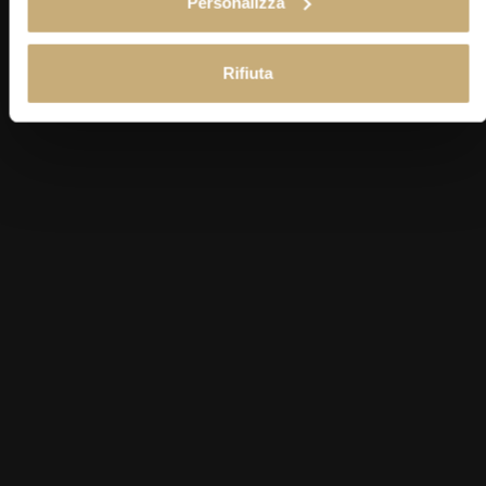
Personalizza
tempo stesso. I dettagli rustici e la delicata
tappezzeria disegnano un’atmosfera piacevolissima
Rifiuta
e familiare. L’atmosfera perfetta per un soggiorno
da sogno in Toscana.
PRENOTA
Espandi Gallery
Espandi Gallery
VIRTUAL TOUR
Family
25-35 MQ
3-4 OSPITI
Le Camere Family sono pensate per famiglie e
piccoli gruppi di amici. Due ambienti distinti,
collegati da una scala interna, assicurano ad ognuno