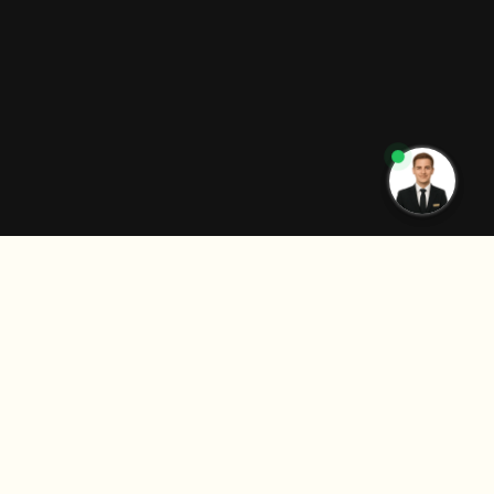
👋 Hai bisogno di aiuto? Scrivici qui!
PRENOTA