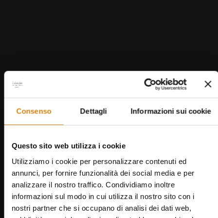
60 M2
4-5 GÄSTE
Im ersten Stock der Villetta Terre Rosse verkörpert
das Appartement Quercia authentischen
toskanischen Wohnkomfort. Zwei Schlafzimmer
mit eigenem Bad – ein Doppel- und ein
Dreibettzimmer – ergänzen den Wohnbereich mit
voll ausgestatteter Küche. Terrakottaböden und
Consenso
Dettagli
Informazioni sui cookie
sichtbare Holzbalken verleihen jedem Raum eine
natürliche, behagliche Eleganz.
Questo sito web utilizza i cookie
Utilizziamo i cookie per personalizzare contenuti ed
BUCHEN
Bildergalerie öffnen
annunci, per fornire funzionalità dei social media e per
VIRTUELLER RUNDGANG
analizzare il nostro traffico. Condividiamo inoltre
informazioni sul modo in cui utilizza il nostro sito con i
nostri partner che si occupano di analisi dei dati web,