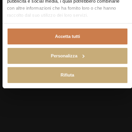
pubblicità e social media, i quali potrebbero combinarle
con altre informazioni che ha fornito loro o che hanno
raccolto dal suo utilizzo dei loro servizi.
Serviceleistungen
Accetta tutti
AUSSTATTUNG ALLER
Personalizza
APARTMENTS
Rifiuta
SAT-TV
WLAN
KLIMAANLAGE
SAFE
EIGENER EINGANG